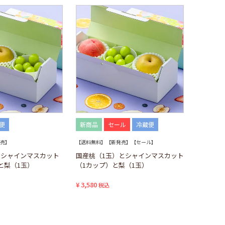
便
新商品
セール
冷蔵便
売】
【送料無料】【新発売】【セール】
とシャインマスカット
国産桃（1玉）とシャインマスカット
と梨（1玉）
（1カップ）と梨（1玉）
¥
3,580
税込