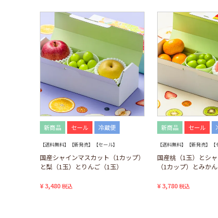
新商品
セール
冷蔵便
新商品
セール
【送料無料】【新発売】【セール】
【送料無料】【新発売】【
国産シャインマスカット（1カップ）
国産桃（1玉）とシ
と梨（1玉）とりんご（1玉）
（1カップ）とみかん
¥
3,480
¥
3,780
税込
税込