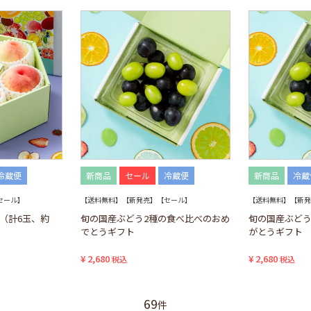
冷蔵便
新商品
セール
冷蔵便
新商品
冷蔵
セール】
【送料無料】【新発売】【セール】
【送料無料】【新発
（計6玉、約
旬の国産ぶどう2種の食べ比べのおめ
旬の国産ぶどう
でとうギフト
がとうギフト
¥
2,680
¥
2,680
税込
税込
69