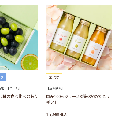
便
常温便
売】【セール】
【送料無料】
2種の食べ比べのあり
国産100％ジュース3種のおめでとう
ギフト
¥
2,680
税込