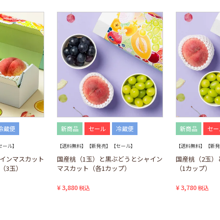
冷蔵便
新商品
セール
冷蔵便
新商品
セー
セール】
【送料無料】【新発売】【セール】
【送料無料】【新発
ャインマスカット
国産桃（1玉）と黒ぶどうとシャイン
国産桃（2玉）
（3玉）
マスカット（各1カップ）
（1カップ）
¥
3,880
¥
3,780
税込
税込