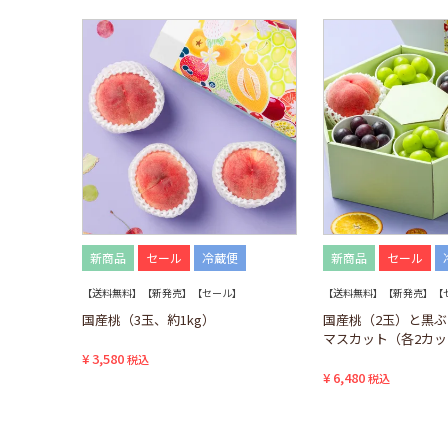
新商品
セール
冷蔵便
新商品
セール
【送料無料】【新発売】【セール】
【送料無料】【新発売】【
国産桃（3玉、約1kg）
国産桃（2玉）と黒
マスカット（各2カ
¥
3,580
税込
¥
6,480
税込