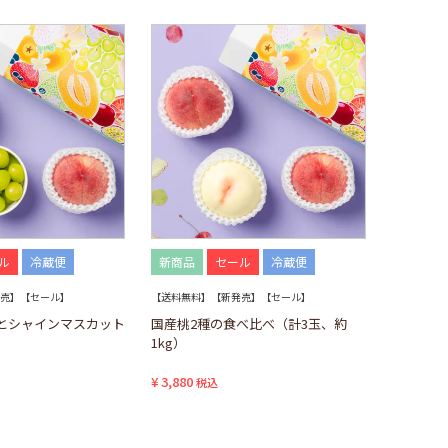
ル
冷蔵便
新商品
セール
冷蔵便
売】【セール】
【送料無料】【新発売】【セール】
とシャインマスカット
国産桃2種の食べ比べ（計3玉、約
1kg）
¥
3,880
税込