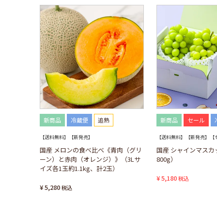
新商品
冷蔵便
追熟
新商品
セール
【送料無料】【新発売】
【送料無料】【新発売】【
国産 メロンの食べ比べ《青肉（グリ
国産 シャインマスカ
ーン）と赤肉（オレンジ）》（3Lサ
800g）
イズ各1玉約1.1kg、計2玉）
¥
5,180
税込
¥
5,280
税込