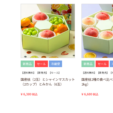
新商品
セール
冷蔵便
新商品
セール
【送料無料】【新発売】【セール】
【送料無料】【新発売】【
国産桃（2玉）とシャインマスカット
国産桃2種の食べ比べ
（2カップ）とみかん（6玉）
2kg）
¥
6,380
¥
6,680
税込
税込