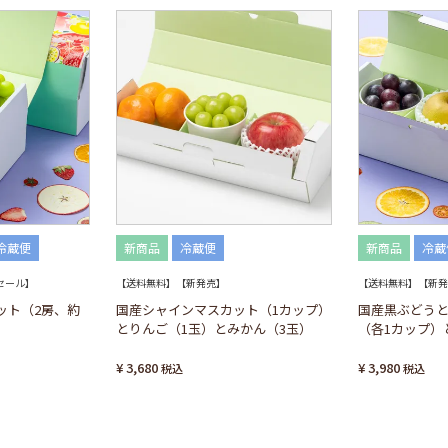
冷蔵便
新商品
冷蔵便
新商品
冷蔵
セール】
【送料無料】【新発売】
【送料無料】【新発
ット（2房、約
国産シャインマスカット（1カップ）
国産黒ぶどう
とりんご（1玉）とみかん（3玉）
（各1カップ）
¥
3,680
¥
3,980
税込
税込