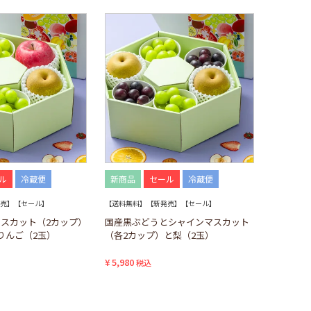
ル
冷蔵便
新商品
セール
冷蔵便
売】【セール】
【送料無料】【新発売】【セール】
スカット（2カップ）
国産黒ぶどうとシャインマスカット
りんご（2玉）
（各2カップ）と梨（2玉）
¥
5,980
税込