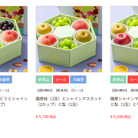
冷蔵便
新商品
セール
冷蔵便
新商品
セー
セール】
【送料無料】【新発売】【セール】
【送料無料】【新発
ぶどうとシャイン
国産桃（2玉）とシャインマスカット
国産シャインマ
ップ）
（2カップ）と梨（2玉）
と梨（2玉）と
¥
5,780
¥
5,580
税込
税込