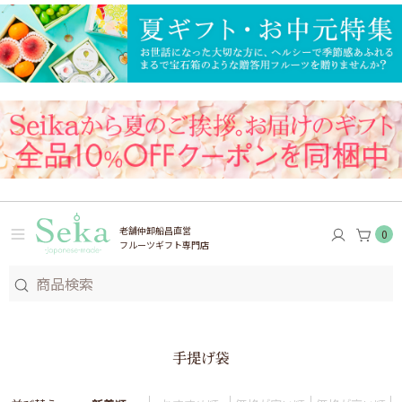
老舗仲卸船昌直営
0
フルーツギフト専門店
手提げ袋