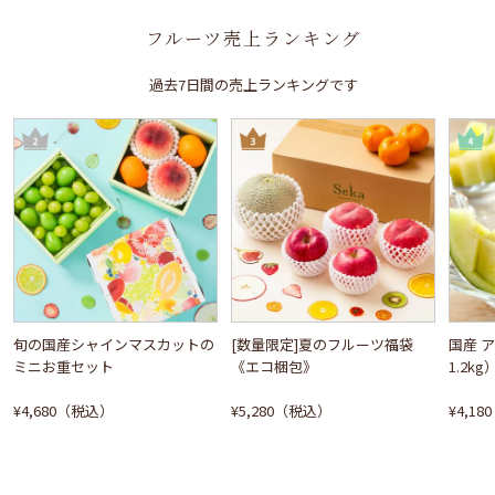
フルーツ売上ランキング
過去7日間の売上ランキングです
旬の国産シャインマスカットの
[数量限定]夏のフルーツ福袋
国産 
ミニお重セット
《エコ梱包》
1.2kg
¥4,680（税込）
¥5,280（税込）
¥4,1