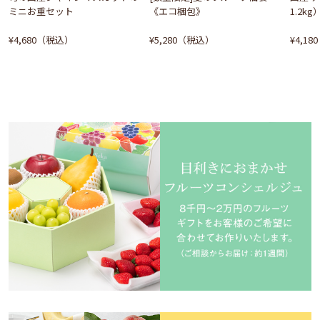
ミニお重セット
《エコ梱包》
1.2kg
¥4,680（税込）
¥5,280（税込）
¥4,1