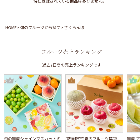
現在登録されている商品はありません。
HOME
旬のフルーツから探す
さくらんぼ
フルーツ売上ランキング
過去7日間の売上ランキングです
旬の国産シャインマスカットの
[数量限定]夏のフルーツ福袋
国産 