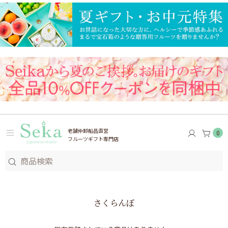
老舗仲卸船昌直営
0
フルーツギフト専門店
さくらんぼ