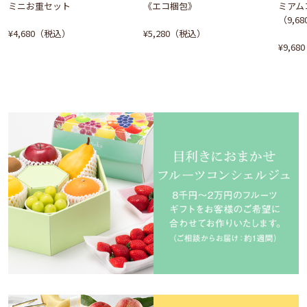
ミニお重セット
《エコ梱包》
ミアム
（9,6
¥4,680（税込）
¥5,280（税込）
¥9,6