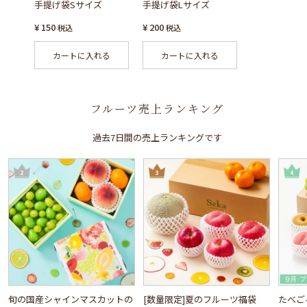
手提げ袋Sサイズ
手提げ袋Lサイズ
¥
150
¥
200
税込
税込
カートに入れる
カートに入れる
フルーツ売上ランキング
過去7日間の売上ランキングです
旬の国産シャインマスカットの
[数量限定]夏のフルーツ福袋
たべご