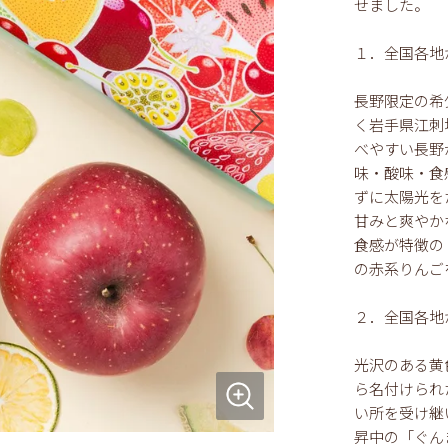
せました。
１．全国各地
長野限定の希
く岩手県江刺
べやすい長野
味・酸味・食
ずに太陽光を
甘みと爽やか
食感が特徴の
の赤系りんご
２．全国各地
光沢のある黄
ら名付けられ
い所を受け継
昇中の「ぐん