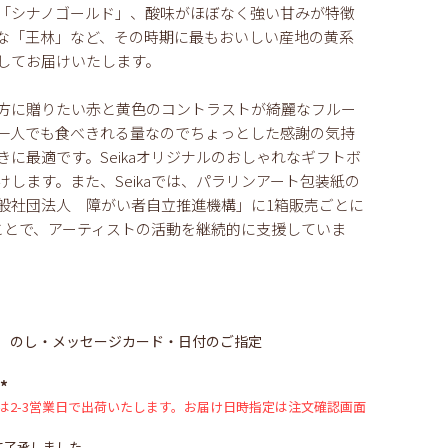
「シナノゴールド」、酸味がほぼなく強い甘みが特徴
な「王林」など、その時期に最もおいしい産地の黄系
してお届けいたします。
方に贈りたい赤と黄色のコントラストが綺麗なフルー
一人でも食べきれる量なのでちょっとした感謝の気持
きに最適です。Seikaオリジナルのおしゃれなギフトボ
けします。また、Seikaでは、パラリンアート包装紙の
般社団法人 障がい者自立推進機構」に1箱販売ごとに
ことで、アーティストの活動を継続的に支援していま
のし・メッセージカード・日付のご指定
は2-3営業日で出荷いたします。お届け日時指定は注文確認画面
(必
須)
て了承しました