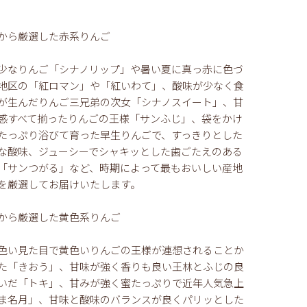
から厳選した赤系りんご
少なりんご「シナノリップ」や暑い夏に真っ赤に色づ
地区の「紅ロマン」や「紅いわて」、酸味が少なく食
が生んだりんご三兄弟の次女「シナノスイート」、甘
感すべて揃ったりんごの王様「サンふじ」、袋をかけ
たっぷり浴びて育った早生りんごで、すっきりとした
な酸味、ジューシーでシャキッとした歯ごたえのある
「サンつがる」など、時期によって最もおいしい産地
を厳選してお届けいたします。
から厳選した黄色系りんご
色い見た目で黄色いりんごの王様が連想されることか
た「きおう」、甘味が強く香りも良い王林とふじの良
いだ「トキ」、甘みが強く蜜たっぷりで近年人気急上
ま名月」、甘味と酸味のバランスが良くパリッとした