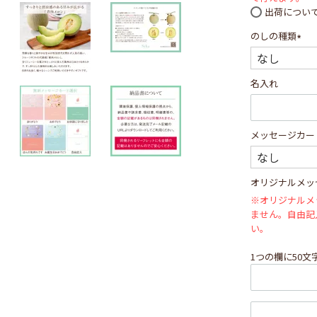
出荷につい
のしの種類
(必
須)
名入れ
メッセージカー
オリジナルメッ
※オリジナルメ
ません。自由記
い。
1つの欄に50