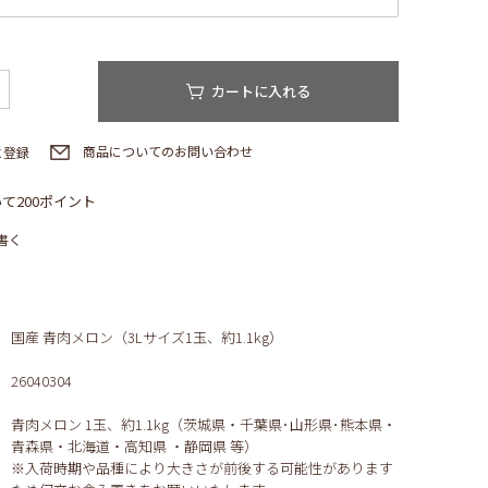
カートに入れる
商品についてのお問い合わせ
に登録
て200ポイント
書く
国産 青肉メロン（3Lサイズ1玉、約1.1kg）
26040304
青肉メロン 1玉、約1.1kg（茨城県・千葉県･山形県･熊本県・
青森県・北海道・高知県 ・静岡県 等）
※入荷時期や品種により大きさが前後する可能性があります