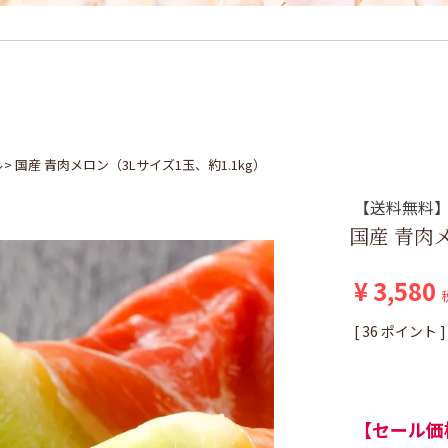
ル
国産 青肉メロン（3Lサイズ1玉、約1.1kg）
【送料無料
国産 青肉メ
¥
3,580
[
36
ポイント ]
【セール価格