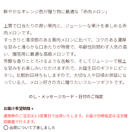
鮮やかなオレンジ色が贈り物に最適な「赤肉メロン」
上質で口当たりの良い果肉と、ジューシーな果汁を楽しめる赤
肉メロンです。
すっきりと清涼感のある青肉メロンに比べて、コクのある濃厚
な甘みと滑らかな口あたりが特徴で、年齢性別問わず人気の高
い、贈答用に最適な高級メロンです。
芳醇な香りととろけるような舌触り、そしてジューシーで極上
な甘みをお楽しみいただけますので、お誕生日のギフトにピッ
タリ。比較的日持ちもしますので、大切な人や日頃お世話にな
っている人、メロン好きの方に贈りたいフルーツギフトです。
のし・メッセージカード・日付のご指定
お届け希望期間
通常時のご注文は2-3営業日で出荷いたします。お届け日時指定は注文確
(必
認画面で行えます。
須)
出荷について了承しました