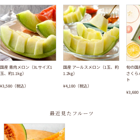
国産 青肉メロン（3Lサイズ1
国産 アールスメロン（1玉、約
旬の国
玉、約1.1kg）
1.2kg）
さくら
ト
¥3,580（税込）
¥4,180（税込）
¥3,6
最近見たフルーツ