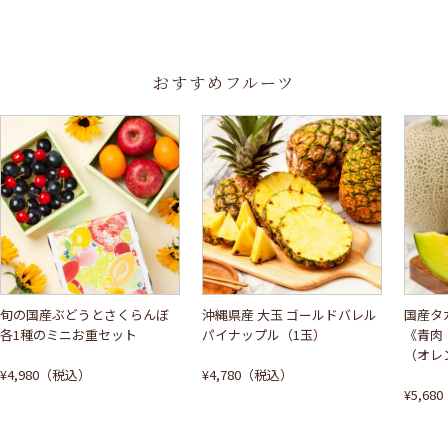
おすすめフルーツ
旬の国産ぶどうとさくらんぼ
沖縄県産 大玉 ゴールドバレル
国産タ
各1種のミニお重セット
パイナップル（1玉）
《青肉
（オレ
¥4,980（税込）
¥4,780（税込）
¥5,6