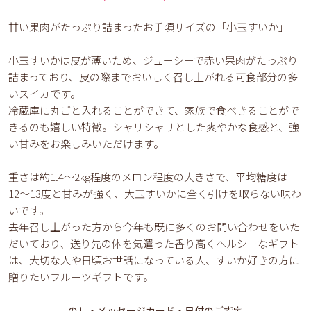
甘い果肉がたっぷり詰まったお手頃サイズの「小玉すいか」
小玉すいかは皮が薄いため、ジューシーで赤い果肉がたっぷり
詰まっており、皮の際までおいしく召し上がれる可食部分の多
いスイカです。
冷蔵庫に丸ごと入れることができて、家族で食べきることがで
きるのも嬉しい特徴。シャリシャリとした爽やかな食感と、強
い甘みをお楽しみいただけます。
重さは約1.4〜2kg程度のメロン程度の大きさで、平均糖度は
12〜13度と甘みが強く、大玉すいかに全く引けを取らない味わ
いです。
去年召し上がった方から今年も既に多くのお問い合わせをいた
だいており、送り先の体を気遣った香り高くヘルシーなギフト
は、大切な人や日頃お世話になっている人、すいか好きの方に
贈りたいフルーツギフトです。
のし・メッセージカード・日付のご指定